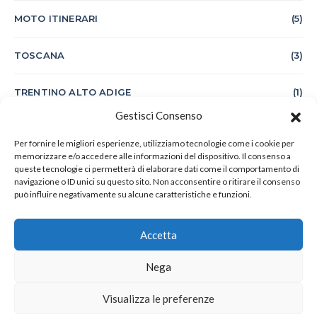
MOTO ITINERARI
(5)
TOSCANA
(3)
TRENTINO ALTO ADIGE
(1)
Gestisci Consenso
VIAGGI
(7)
Per fornire le migliori esperienze, utilizziamo tecnologie come i cookie per
memorizzare e/o accedere alle informazioni del dispositivo. Il consenso a
queste tecnologie ci permetterà di elaborare dati come il comportamento di
navigazione o ID unici su questo sito. Non acconsentire o ritirare il consenso
può influire negativamente su alcune caratteristiche e funzioni.
Accetta
Nega
bibip!
Visualizza le preferenze
Trova servizi per auto, persona e viaggio in tutta Italia