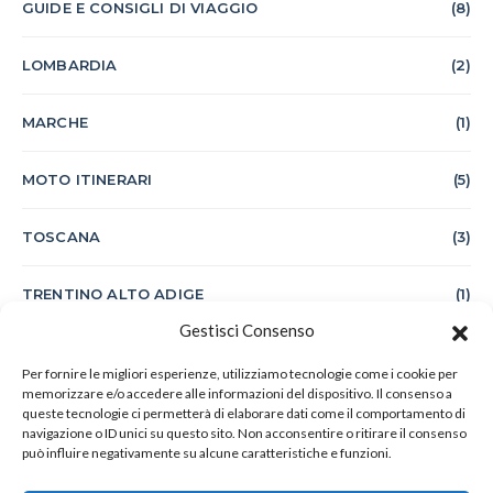
GUIDE E CONSIGLI DI VIAGGIO
(8)
LOMBARDIA
(2)
MARCHE
(1)
MOTO ITINERARI
(5)
TOSCANA
(3)
TRENTINO ALTO ADIGE
(1)
Gestisci Consenso
VIAGGI
(7)
Per fornire le migliori esperienze, utilizziamo tecnologie come i cookie per
memorizzare e/o accedere alle informazioni del dispositivo. Il consenso a
queste tecnologie ci permetterà di elaborare dati come il comportamento di
navigazione o ID unici su questo sito. Non acconsentire o ritirare il consenso
può influire negativamente su alcune caratteristiche e funzioni.