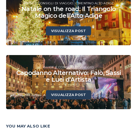
GUIDE E CONSIGLI DI VIAGGIO
TRENTINO ALTO ADIGE
Natale on the road: Il Triangolo
Magico dell’Alto Adige
VISUALIZZA POST
GUIDE E CONSIGLI DI VIAGGIO
Capodanno Alternativo: Falò, Sassi
e Luci d’Artista
VISUALIZZA POST
YOU MAY ALSO LIKE